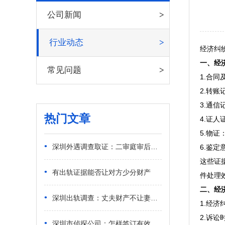
公司新闻
行业动态
经济纠
一、经
常见问题
1.合
2.转
3.通
热门文章
4.证
5.物
•
深圳外遇调查取证：二审庭审后还能提交证据吗
6.鉴
这些证
•
有出轨证据能否让对方少分财产
件处理
二、经
•
深圳出轨调查：丈夫财产不让妻子知道怎么处理
1.经
2.诉
•
深圳市侦探公司：怎样签订有效的离婚财产分割协议