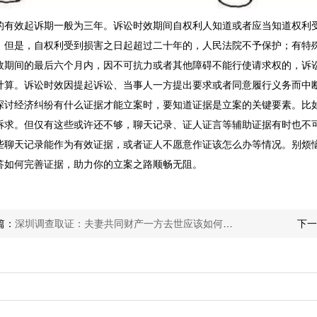
的有效起诉期一般为三年。诉讼时效期间自权利人知道或者应当知道权利
。但是，自权利受到损害之日起超过二十年的，人民法院不予保护；有特
效期间的最后六个月内，因不可抗力或者其他障碍不能行使请求权的，诉
计算。诉讼时效因提起诉讼、当事人一方提出要求或者同意履行义务而中
探讨经济纠纷有什么证据才能立案时，要知道证据是立案的关键要素。比
诉求。但仅有这些或许还不够，聊天记录、证人证言等辅助证据有时也不
些聊天记录能作为有效证据，或者证人不愿意作证该怎么办等情况。别烦恼
答如何完善证据，助力你的立案之路顺畅无阻。
篇：
深圳调查取证：夫妻共同财产一方去世应该如何分配
下一