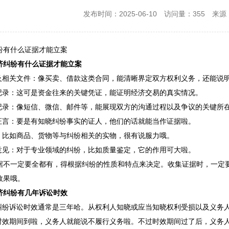
发布时间：2025-06-10
访问量：355
来源：
纷有什么证据才能立案
济纠纷有什么证据才能立案
同及相关文件：像买卖、借款这类合同，能清晰界定双方权利义务，还能说
账记录：这可是资金往来的关键凭证，能证明经济交易的真实情况。
信记录：像短信、微信、邮件等，能展现双方的沟通过程以及争议的关键所
人证言：要是有知晓纠纷事实的证人，他们的话就能当作证据啦。
证：比如商品、货物等与纠纷相关的实物，很有说服力哦。
定意见：对于专业领域的纠纷，比如质量鉴定，它的作用可大啦。
据不一定要全都有，得根据纠纷的性质和特点来决定。收集证据时，一定
效果哦。
济纠纷有几年诉讼时效
济纠纷诉讼时效通常是三年哈。从权利人知晓或应当知晓权利受损以及义务
讼时效期间到啦，义务人就能说不履行义务啦。不过时效期间过了后，义务