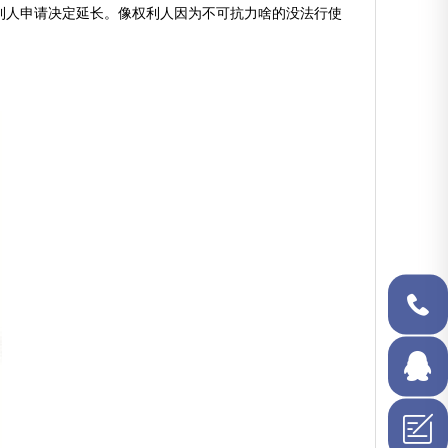
利人申请决定延长。像权利人因为不可抗力啥的没法行使
134-
2792-
4848
在线QQ