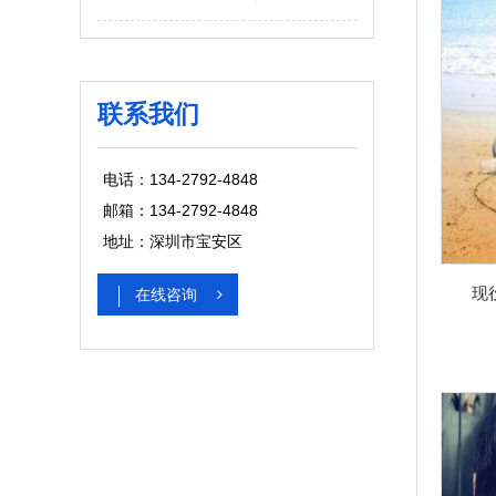
联系我们
电话：134-2792-4848
邮箱：134-2792-4848
地址：深圳市宝安区
现
在线咨询