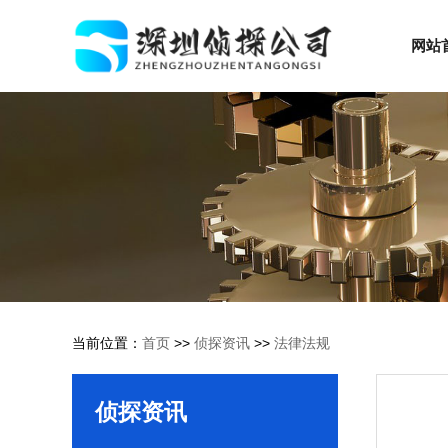
网站
当前位置：
首页
>>
侦探资讯
>>
法律法规
侦探资讯