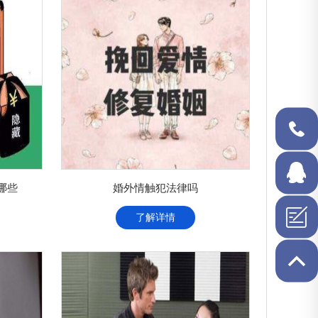
134-
2792-
哪些
婚外情触犯法律吗
4848
在线QQ
了解详情