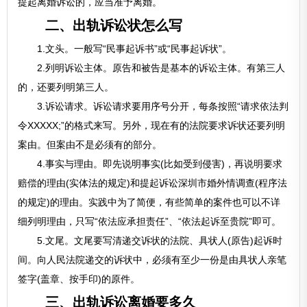
提起离婚诉讼的，应当准予离婚。
二、出轨诉讼状怎么写
1.文头。一般写“民事起诉书”或“民事起诉状”。
2.列明诉讼主体。原告和被告是基本的诉讼主体。有第三人
的，还要列明第三人。
3.诉讼请求。诉讼请求要用序号分开，每条按照“请求依法判
令XXXXX;”的格式来写。另外，现在有的法院要求诉状还要列明
案由。但案由不是必须有的部分。
4.事实与理由。即先说明事实(比如受到侵害)，再说明要求
赔偿的理由(实体法的规定)和提起诉讼深圳市婚外情调查(程序法
的规定)的理由。实践中为了简便，有些简单的案件也可以不详
细列明理由，只写“依法应承担责任”、“依法起诉至贵院”即可。
5.文尾。文尾要写清递交诉状的法院、具状人(原告)起诉时
间。向人民法院递交的诉状中，必须有至少一份是由具状人亲笔
签字(盖章、按手印)的原件。
三、出轨诉讼离婚要多久