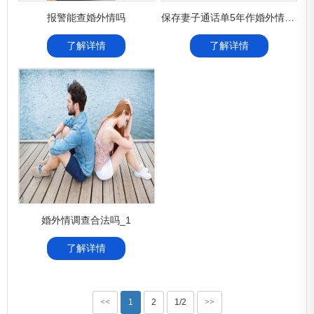
报警能查婚外情吗
保存妻子通话单5年作婚外情证据打离婚官司
了解详情
了解详情
婚外情调查合法吗_1
了解详情
<<
1
2
1/2
>>