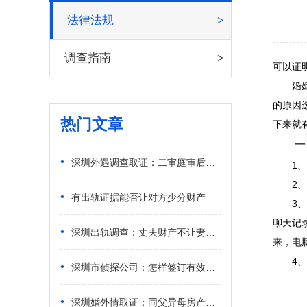
法律法规
调查指南
可以证
婚姻是
的原因
热门文章
下来就
一、
•
深圳外遇调查取证：二审庭审后还能提交证据吗
1、保
2、单
•
有出轨证据能否让对方少分财产
3、双
聊天记
•
深圳出轨调查：丈夫财产不让妻子知道怎么处理
来，电
4、捉
•
深圳市侦探公司：怎样签订有效的离婚财产分割协议
•
深圳婚外情取证：同父异母房产怎么分配比较合理