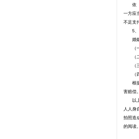
依《婚
一方应
不足支
5、照
婚姻法
（一
（二）
（三）
（四）
根据上
害赔偿
以上
人人身
拍照造
的阅读