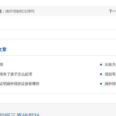
篇：
婚外情触犯法律吗
下一
文章
●
情
出轨方
●
情有了孩子怎么处理
现役军
●
证明婚外情的证据有哪些
婚外情