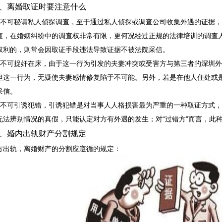
离婚取证时要注意什么
可秘请私人侦探调查，至于通过私人侦探或调查公司收集外遇的证据，
查，在婚姻纠纷中的调查权非常有限，更何况经过正规的法律培训的调查
权利的，则常会因取证手段违法导致证据不被法院采信。
可捉奸在床，由于这一行为引发的夫妻冲突或受害方与第三者的深圳外
但这一行为，无疑使夫妻感情修复陷于不可能。另外，若是在他人住处或
采信。
可引诱犯错，引诱犯错是对当事人人格损害最为严重的一种取证方式，
无法辨别情况的真假，只能认定对方有外遇的发生；对“过错方”而言，此
婚内出轨财产分割规定
轨，离婚财产的分割应遵循的规定：