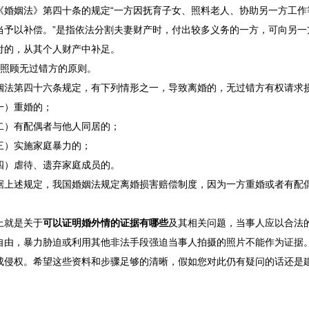
姻法》第四十条的规定“一方因抚育子女、照料老人、协助另一方工作
当予以补偿。”是指依法分割夫妻财产时，付出较多义务的一方，可向另
付的，从其个人财产中补足。
顾无过错方的原则。
第四十六条规定，有下列情形之一，导致离婚的，无过错方有权请求
）重婚的；
有配偶者与他人同居的；
实施家庭暴力的；
虐待、遗弃家庭成员的。
述规定，我国婚姻法规定离婚损害赔偿制度，因为一方重婚或者有配偶
。
就是关于
可以证明婚外情的证据有哪些
及其相关问题，当事人应以合法
自由，暴力胁迫或利用其他非法手段强迫当事人拍摄的照片不能作为证据
成侵权。希望这些资料和步骤足够的清晰，假如您对此仍有疑问的话还是
。