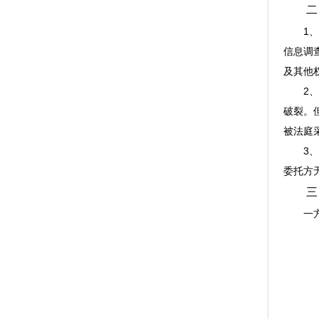
二、
1、不
信息调
及其他
2、不
破裂。
被法庭
3、不
委托方
三、
一方出