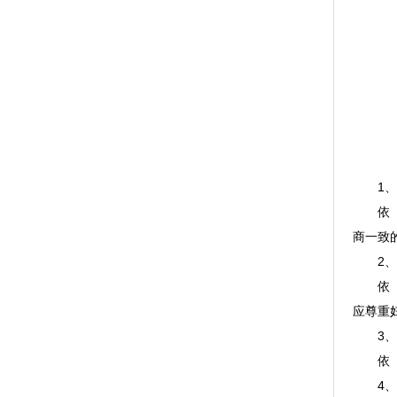
1、
依《婚
商一致
2、
依《婚
应尊重
3、照
依《婚
4、给