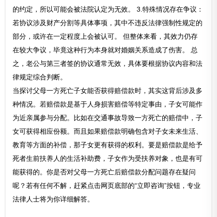
的约定，所以可能会被法院认定为无效。 3.特殊情况存在争议：
若协议涉及财产分割等具体事项，其中不违反法律强制性规定的
部分，或许在一定程度上会被认可。 但整体来看，其效力仍存
在较大争议，毕竟这种行为本身就对婚姻关系造成了伤害。 总
之，老公与第三者签的协议通常无效，具体要根据协议内容和法
律规定综合判断。
当探讨父母一方死亡子女能否获得赔偿款时，其实这背后涉及多
种情况。若赔偿款是基于人身损害赔偿等特定事由，子女可能作
为近亲属参与分配。比如在交通事故导致一方死亡的赔偿中，子
女可获得相应份额。而且如果赔偿款明确包含对子女未来生活、
教育等方面的补偿，那子女更有获得的权利。要是赔偿款是给予
死者生前扶养人的生活补助费，子女作为受扶养对象，也是有可
能获得的。你是否对父母一方死亡后赔偿款分配问题存在疑问
呢？若有任何不解，赶紧点击网页底部的“立即咨询”按钮，专业
法律人士将为你详细解答。