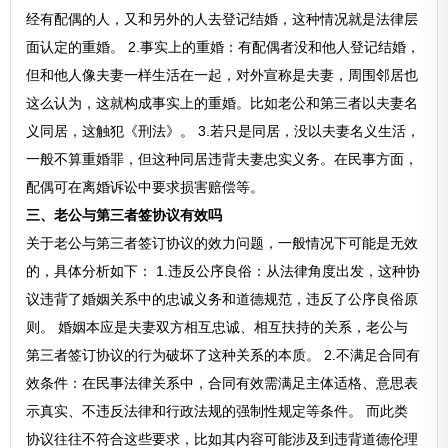
经有配偶的人，又和另外的人去登记结婚，这种情况就是法律层
面认定的重婚。 2.事实上的重婚：有配偶者没和他人登记结婚，
但和他人像夫妻一样生活在一起，对外宣称是夫妻，周围邻居也
这么认为，这就构成事实上的重婚。比如老公和第三者以夫妻名
义同居，这触犯《刑法》。 3.若只是同居，没以夫妻名义生活，
一般不算重婚罪，但这种同居违背夫妻忠实义务。在民事方面，
配偶可在离婚诉讼中要求损害赔偿等。
三、老公与第三者签协议有效吗
关于老公与第三者签订协议的效力问题，一般情况下可能是无效
的，具体分析如下： 1.违反公序良俗：从法律角度出发，这种协
议违背了婚姻关系中的忠诚义务和道德规范，违反了公序良俗原
则。 婚姻本应是夫妻双方相互忠诚、相互扶持的关系，老公与
第三者签订协议的行为破坏了这种关系的本质。 2.不满足合同有
效条件：在民事法律关系中，合同有效需满足主体适格、意思表
示真实、不违反法律和行政法规的强制性规定等条件。 而此类
协议往往不符合这些要求，比如其内容可能涉及到违背道德伦理