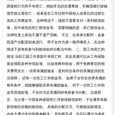
因侵权行为而不幸死亡，例如常见的交通事故，车辆违规行驶碰
撞导致父母伤亡； 或者是在工作过程中因他人或单位的过错引
发的工伤事故等。 这种情况下，侵权方需要支付一系列赔偿款
项，其中就包括死亡赔偿金等。 需要明确的是，死亡赔偿金从
法律性质上来说不属于遗产范畴。 不过，在具体分配时，会参
照遗产分配原则来进行。 而子女作为第一顺序继承人，在这种
情况下是有权参与到赔偿款的分配当中的。 二、因工伤死亡的
情况 当职工因工作原因不幸死亡时，其近亲属可以从工伤保险
基金领取多种补偿款项。 比如丧葬补助金，用于丧葬事宜的相
关费用支出； 供养亲属抚恤金，是对符合条件的亲属提供的生
活保障； 还有一次性工亡补助金等。 如果子女符合供养亲属的
相关条件，就能够领取供养亲属抚恤金。 对于一次性工亡补助
金等其他款项，子女作为近亲属同样有权参与分配。 总体而
言，当父母一方因各种原因死亡并获得赔偿款时，子女通常有权
获得相应份额的赔偿款。 具体的分配方式，可根据实际情况，
由各方通过友好协商来解决； 若协商不成，也可以通过法律途