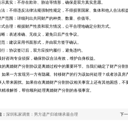
思表示真实：不存在欺诈、胁迫等情形，确保是双方真实意愿。
容合法：不得违反法律法规强制性规定，不得损害国家、集体和他人合法权
确财产范围：详细列出共同财产的种类、数量、价值等。
割方式合理：根据财产性质和双方情况，公平合理地确定分割方式。
款清晰：表述准确、无歧义，避免日后产生争议。
式规范：建议采用书面形式，并由双方签字确认。
时履行：协议签订后，双方应按约履行，避免违约。
最好咨询专业侦探，确保协议合法有效，维护自身权益。
效的离婚财产分割协议是离婚过程中的重要环节。当我们确定了财产分割
，如果一方发现另一方有隐藏、转移财产的行为该如何处理？或者涉及房
事人带来困扰。如果你在离婚财产分割协议相关事宜上还有其他困惑，不要
供精准解答，帮你顺利处理离婚财产分割的各项事宜。
篇：
深圳私家调查：男方遗产归谁继承最合理
下一