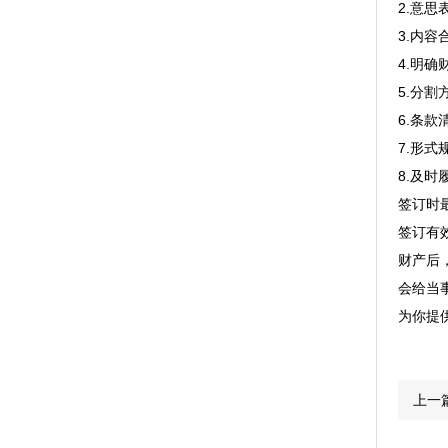
2.意
3.内
4.明
5.分
6.条
7.形
8.及
签订时
签订有
财产后
会给当
为你提
上一